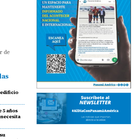
r de
das
l
edificio
e 5 años
 necesita
 su