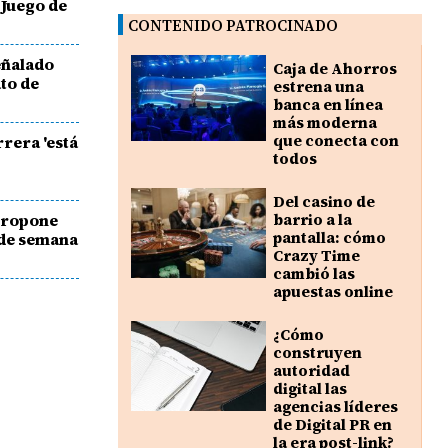
 Juego de
CONTENIDO PATROCINADO
eñalado
Caja de Ahorros
to de
estrena una
banca en línea
más moderna
que conecta con
rera 'está
todos
N
Del casino de
propone
barrio a la
pantalla: cómo
s de semana
Crazy Time
cambió las
apuestas online
¿Cómo
construyen
autoridad
digital las
agencias líderes
de Digital PR en
la era post-link?