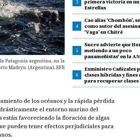
3
primera victoria en un
Estrellas
Cae alias ‘Chombón’, s
4
como autor del asesina
‘Vaga’ en Chitré
Sucre advierte que Her
5
metiendo a un poco
panameñistas' en la A
 la Patagonia argentina, en la
erto Madryn (Argentina). EFE
Exministro Cañizales 
6
clases híbridas y fine
para recuperar clases
ntamiento de los océanos y la rápida pérdida
drásticamente el entorno marino del
s están favoreciendo la floración de algas
ue pueden tener efectos perjudiciales para
anos.