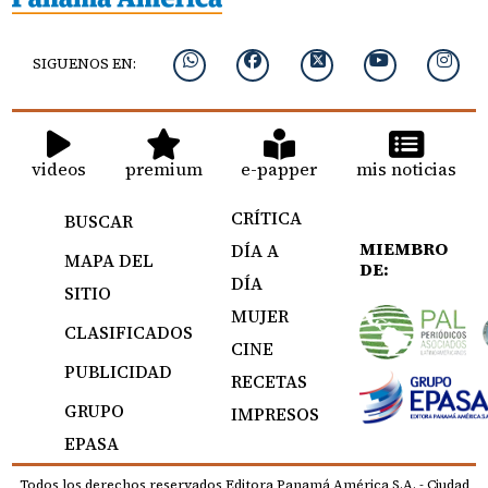
SIGUENOS EN:
videos
premium
e-papper
mis noticias
CRÍTICA
BUSCAR
MIEMBRO
DÍA A
MAPA DEL
DE:
DÍA
SITIO
MUJER
CLASIFICADOS
CINE
PUBLICIDAD
RECETAS
GRUPO
IMPRESOS
EPASA
Todos los derechos reservados Editora Panamá América S.A. - Ciudad