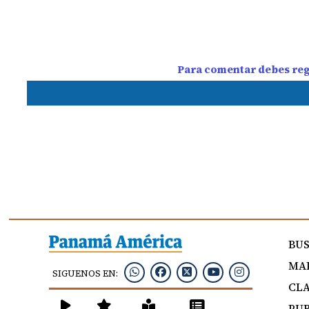
Para comentar debes regi
BU
MAP
SIGUENOS EN:
CLA
PUB