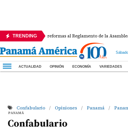
APEDE rechaza reformas al Reglamento de la Asamblea por 
TRENDING
Sábado
ACTUALIDAD
OPINIÓN
ECONOMÍA
VARIEDADES
Confabulario
Opiniones
Panamá
Panam
/
/
/
PANAMÁ
Confabulario