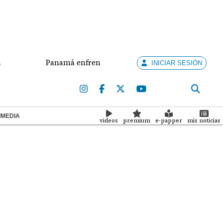
Panamá enfrenta a Nicaragua por el oro en el béisbol 
INICIAR SESIÓN
IMEDIA
videos
premium
e-papper
mis noticias