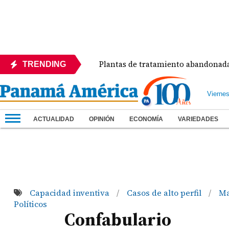
zo del Día
Plantas de tratamiento abandonadas co
TRENDING
Vierne
ACTUALIDAD
OPINIÓN
ECONOMÍA
VARIEDADES
Capacidad inventiva
Casos de alto perfil
Ma
/
/
Políticos
Confabulario