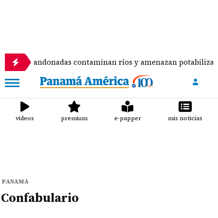
ento abandonadas contaminan ríos y amenazan potabilizadora
videos
premium
e-papper
mis noticias
PANAMÁ
Confabulario