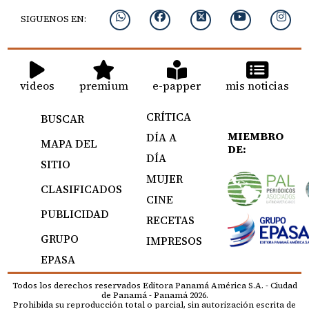
SIGUENOS EN:
videos
premium
e-papper
mis noticias
CRÍTICA
BUSCAR
MIEMBRO
DÍA A
MAPA DEL
DE:
DÍA
SITIO
MUJER
CLASIFICADOS
CINE
PUBLICIDAD
RECETAS
GRUPO
IMPRESOS
EPASA
Todos los derechos reservados Editora Panamá América S.A. - Ciudad
de Panamá - Panamá 2026.
Prohibida su reproducción total o parcial, sin autorización escrita de