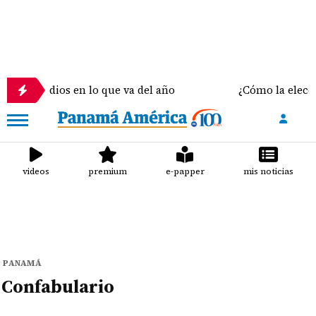
homicidios en lo que va del año
¿Cómo la elección 
videos
premium
e-papper
mis noticias
PANAMÁ
Confabulario