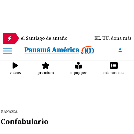
mo era el Santiago de antaño
EE. UU. dona más de $
videos
premium
e-papper
mis noticias
PANAMÁ
Confabulario