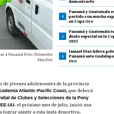
demostrarlo
Panamá y Guatemala e
4
partido con mucha exp
en Copa Oro
Panamá y Guatemala t
5
duelo especial en la C
2025
Ismael Díaz lidera gol
ntar a Panamá Foto: Diómedes
6
Panamá ante Gudalupe
Sánchez
Oro
 de jóvenes adolescentes de la provincia
que deberá
cademia Atlantic-Pacific Coast,
dial de Clubes y Selecciones de la Pony
el próximo mes de julio, inició una
, EE.UU.
lograr asistir a esta justa deportiva.