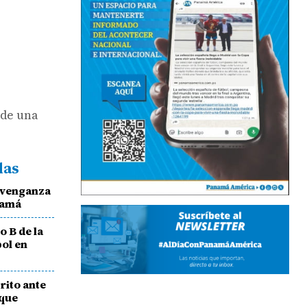
 de una
das
 venganza
namá
 B de la
ol en
rito ante
 que