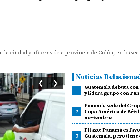
e la ciudad y afueras de a provincia de Colón, en busca
Noticias Relaciona
❮
❯
Guatemala debuta con
1
y lidera grupo con Pa
Panamá, sede del Grupo
2
Copa América de Béisb
noviembre
Pitazo: Panamá es favo
3
Guatemala, pero tiene