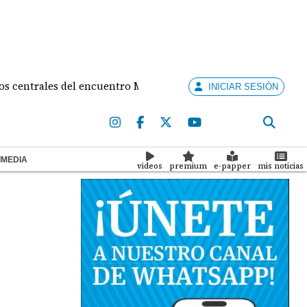
les del encuentro Mulino - de la Espriella
Contra
INICIAR SESIÓN
IMEDIA
videos
premium
e-papper
mis noticias