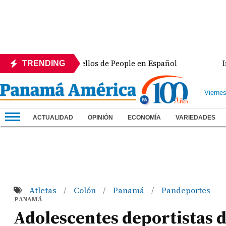
 de los 50 más bellos de People en Español
Intercon
TRENDING
Vierne
ACTUALIDAD
OPINIÓN
ECONOMÍA
VARIEDADES
Atletas
Colón
Panamá
Pandeportes
/
/
/
PANAMÁ
Adolescentes deportistas 