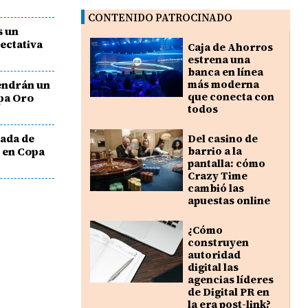
CONTENIDO PATROCINADO
s un
ectativa
Caja de Ahorros
estrena una
banca en línea
endrán un
más moderna
que conecta con
opa Oro
todos
eada de
Del casino de
 en Copa
barrio a la
pantalla: cómo
Crazy Time
cambió las
apuestas online
¿Cómo
construyen
autoridad
digital las
agencias líderes
de Digital PR en
la era post-link?