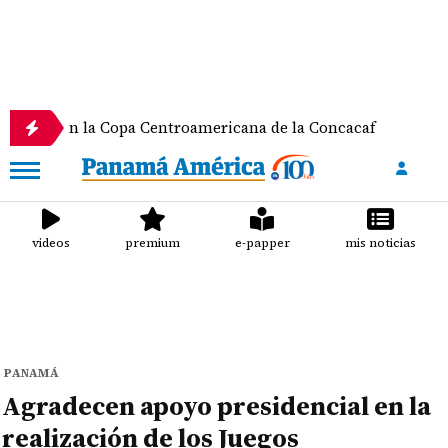
n la Copa Centroamericana de la Concacaf
Nathale
videos
premium
e-papper
mis noticias
PANAMÁ
Agradecen apoyo presidencial en la
realización de los Juegos