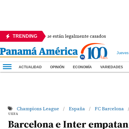
rra anuncian que están legalmente casados
Luis O
TRENDING
Jueves
ACTUALIDAD
OPINIÓN
ECONOMÍA
VARIEDADES
Champions League
España
FC Barcelona
/
/
UEFA
Barcelona e Inter empatan e