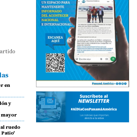
partido
das
er en
lón y
l mayor
 al ruedo
 Patio'