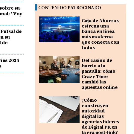
sobre su
CONTENIDO PATROCINADO
onal: ' Voy
Caja de Ahorros
estrena una
Futsal de
banca en línea
n su
más moderna
que conecta con
l de
todos
ies 2025
Del casino de
s
barrio a la
pantalla: cómo
Crazy Time
cambió las
apuestas online
¿Cómo
construyen
autoridad
digital las
agencias líderes
de Digital PR en
la era post-link?