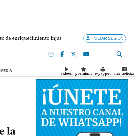
nriquecimiento injustificado
Panameño muere en co
INICIAR SESIÓN
IMEDIA
videos
premium
e-papper
mis noticias
e la