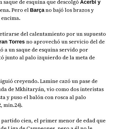
un saque de esquina que descolgó
Acerbi y
lena. Pero el
no bajó los brazos y
Barça
o encima.
etirarse del calentamiento por un supuesto
no aprovechó un servicio del de
ran Torres
gó a un saque de esquina servido por
ó junto al palo izquierdo de la meta de
siguió creyendo. Lamine cazó un pase de
da de Mkhitaryán, vio como dos interistas
sta y puso el balón con rosca al palo
, min.24).
su partido cien, el primer menor de edad que
 de Liga de Campeones, pero a él no le