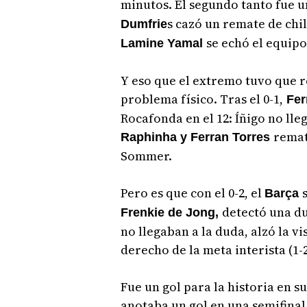
minutos. El segundo tanto fue 
s cazó un remate de chi
Dumfrie
se echó el equip
Lamine Yamal
Y eso que el extremo tuvo que r
problema físico. Tras el 0-1,
Fer
Rocafonda en el 12: Íñigo no lle
remat
Raphinha y Ferran Torres
Sommer.
Pero es que con el 0-2, el
Barça
detectó una du
Frenkie de Jong,
no llegaban a la duda, alzó la vi
derecho de la meta interista (1-2
Fue un gol para la historia en 
anotaba un gol en una semifinal