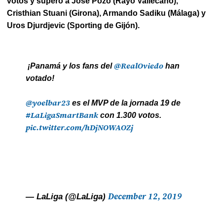
votos y superó a José Pozo (Rayo Vallecano),
Cristhian Stuani (Girona), Armando Sadiku (Málaga) y
Uros Djurdjevic (Sporting de Gijón).
@RealOviedo
¡Panamá y los fans del
han
votado!
@yoelbar23
es el MVP de la jornada 19 de
#LaLigaSmartBank
con 1.300 votos.
pic.twitter.com/hDjNOWAOZj
December 12, 2019
— LaLiga (@LaLiga)