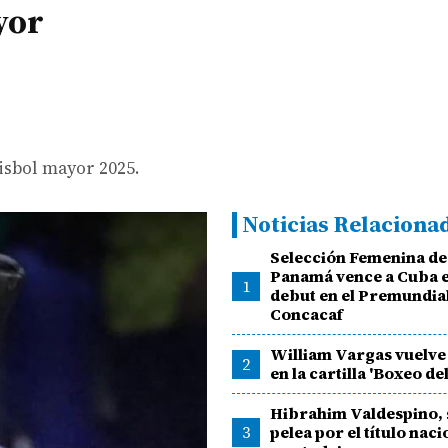
yor
éisbol mayor 2025.
Noticias Relaciona
Selección Femenina de 
Panamá vence a Cuba e
1
debut en el Premundia
Concacaf
William Vargas vuelve
2
en la cartilla 'Boxeo del
Hibrahim Valdespino, 
3
pelea por el título naci