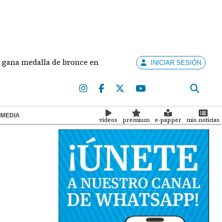
edalla de bronce en salto largo femenino
José Faj
INICIAR SESIÓN
IMEDIA
videos
premium
e-papper
mis noticias