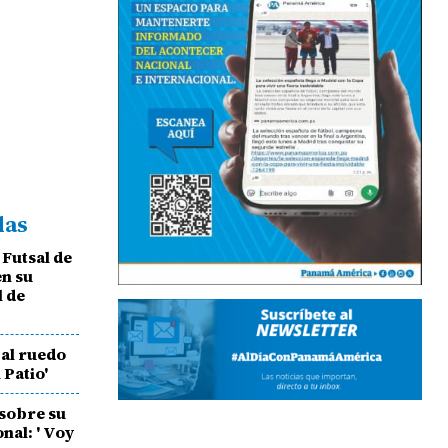
das
Futsal de
n su
l de
 al ruedo
 Patio'
sobre su
onal: ' Voy