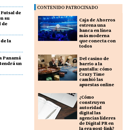
CONTENIDO PATROCINADO
Futsal de
n su
Caja de Ahorros
l de
estrena una
banca en línea
más moderna
 de la
que conecta con
todos
 a Panamá
Del casino de
 tendrá un
barrio a la
pantalla: cómo
Crazy Time
cambió las
apuestas online
¿Cómo
construyen
autoridad
digital las
agencias líderes
de Digital PR en
la era post-link?