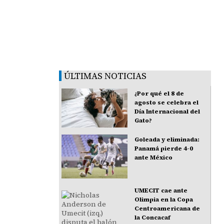
ÚLTIMAS NOTICIAS
¿Por qué el 8 de
agosto se celebra el
Día Internacional del
Gato?
Goleada y eliminada:
Panamá pierde 4-0
ante México
UMECIT cae ante
Olimpia en la Copa
Centroamericana de
la Concacaf