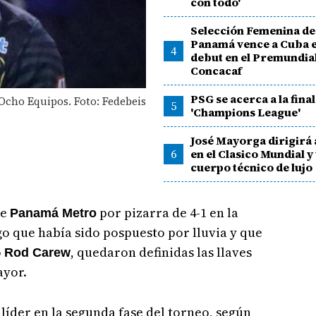
con todo'
Selección Femenina de 
Panamá vence a Cuba e
4
debut en el Premundia
Concacaf
PSG se acerca a la final
 Ocho Equipos. Foto: Fedebeis
5
'Champions League'
José Mayorga dirigirá
6
en el Clasico Mundial y
cuerpo técnico de lujo
re
por pizarra de 4-1 en la
Panamá Metro
go que había sido pospuesto por lluvia y que
o
, quedaron definidas las llaves
Rod Carew
ayor.
líder en la segunda fase del torneo, según