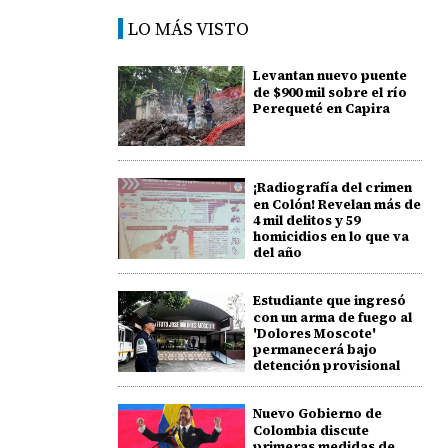
LO MÁS VISTO
Levantan nuevo puente
de $900 mil sobre el río
Perequeté en Capira
¡Radiografía del crimen
en Colón! Revelan más de
4 mil delitos y 59
homicidios en lo que va
del año
Estudiante que ingresó
con un arma de fuego al
'Dolores Moscote'
permanecerá bajo
detención provisional
Nuevo Gobierno de
Colombia discute
primeras medidas de