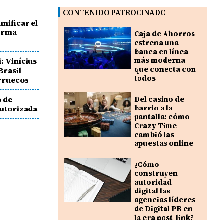
o
CONTENIDO PATROCINADO
unificar el
 Irma
Caja de Ahorros
estrena una
banca en línea
más moderna
: Vinícius
que conecta con
Brasil
todos
arruecos
o de
Del casino de
barrio a la
autorizada
pantalla: cómo
Crazy Time
cambió las
apuestas online
¿Cómo
construyen
autoridad
digital las
agencias líderes
de Digital PR en
la era post-link?