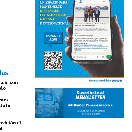
das
a ir con
do'
rar a
ta lo
sición el
el