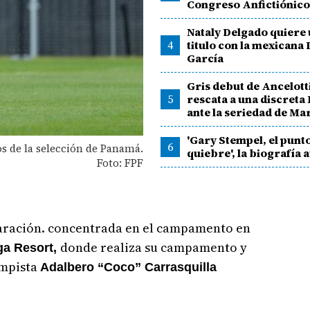
Congreso Anfictiónic
Nataly Delgado quiere 
4
titulo con la mexicana
García
Gris debut de Ancelotti
5
rescata a una discreta 
ante la seriedad de M
'Gary Stempel, el punt
6
os de la selección de Panamá.
quiebre', la biografía 
Foto: FPF
paración. concentrada en el campamento en
donde realiza su campamento y
ga Resort,
ampista
Adalbero “Coco” Carrasquilla