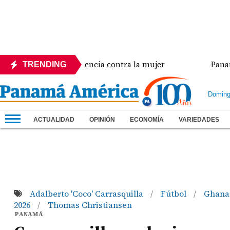
a crisis de violencia contra la mujer
Panamá amplí
TRENDING
Doming
ACTUALIDAD
OPINIÓN
ECONOMÍA
VARIEDADES
Adalberto 'Coco' Carrasquilla
Fútbol
Ghan
/
/
2026
Thomas Christiansen
/
PANAMÁ