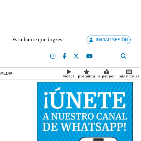
tudiante que ingresó con un arma de fuego al 'Dolores Mosco
INICIAR SESIÓN
IMEDIA
videos
premium
e-papper
mis noticias