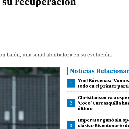
n su recuperación
con balón, una señal alentadora en su evolución.
Noticias Relaciona
Yoel Bárcenas: 'Vamos 
1
todo en el primer parti
Christiansen va a espe
2
‘Coco’ Carrasquilla has
último
Imperator ganó sin opo
3
clásico Bicentenario d