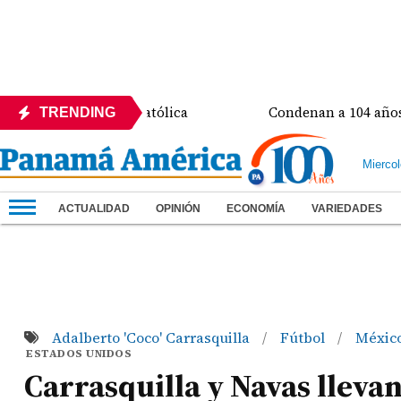
a Universidad Católica
Condenan a 104 años de prisi
TRENDING
Mierco
ACTUALIDAD
OPINIÓN
ECONOMÍA
VARIEDADES
Adalberto 'Coco' Carrasquilla
Fútbol
Méxic
/
/
ESTADOS UNIDOS
Carrasquilla y Navas lleva