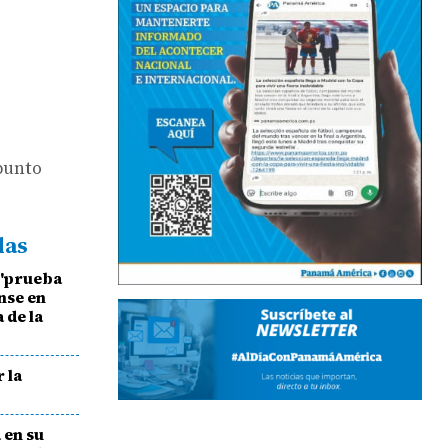
 punto
das
 'prueba
ense en
 de la
 la
 en su