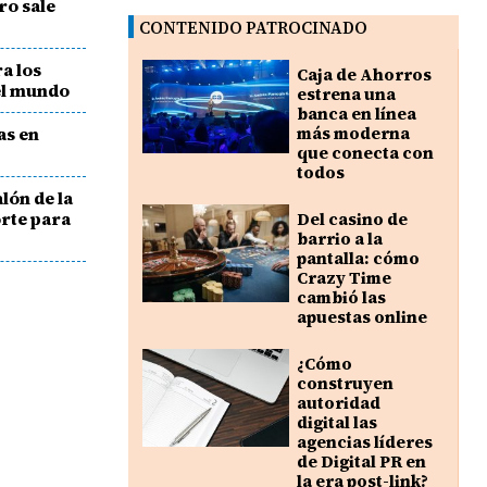
ro sale
CONTENIDO PATROCINADO
a los
Caja de Ahorros
el mundo
estrena una
banca en línea
as en
más moderna
que conecta con
todos
lón de la
rte para
Del casino de
barrio a la
pantalla: cómo
Crazy Time
cambió las
apuestas online
¿Cómo
construyen
autoridad
digital las
agencias líderes
de Digital PR en
la era post-link?