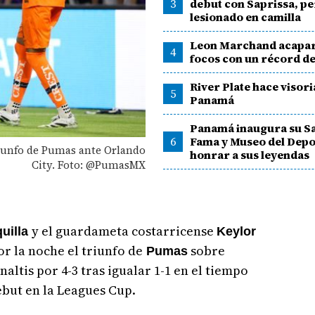
3
debut con Saprissa, pe
lesionado en camilla
Leon Marchand acapar
4
focos con un récord d
River Plate hace visori
5
Panamá
Panamá inaugura su Sa
6
Fama y Museo del Depo
triunfo de Pumas ante Orlando
honrar a sus leyendas
City. Foto: @PumasMX
y el guardameta costarricense
uilla
Keylor
r la noche el triunfo de
sobre
Pumas
altis por 4-3 tras igualar 1-1 en el tiempo
but en la Leagues Cup.