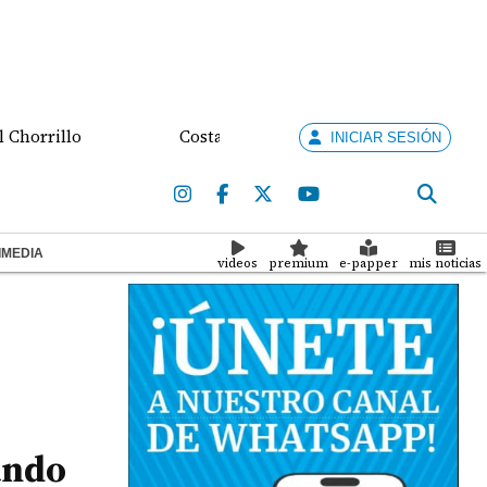
llo
Costa Rica busca destrabar disputa comercial 
INICIAR SESIÓN
IMEDIA
videos
premium
e-papper
mis noticias
ando