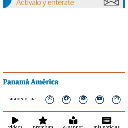
SIGUENOS EN:
videos
premium
e-papper
mis noticias