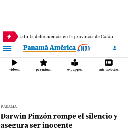
tir la delincuencia en la provincia de Colón
Pana
videos
premium
e-papper
mis noticias
PANAMÁ
Darwin Pinzón rompe el silencio y
asegura ser inocente