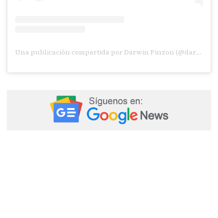
Una publicación compartida por Darwin Pinzon (@darwinpinzon10)