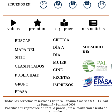
SIGUENOS EN:
videos
premium
e-papper
mis noticias
CRÍTICA
BUSCAR
MIEMBRO
DÍA A
MAPA DEL
DE:
DÍA
SITIO
MUJER
CLASIFICADOS
CINE
PUBLICIDAD
RECETAS
GRUPO
IMPRESOS
EPASA
Todos los derechos reservados Editora Panamá América S.A. - Ciudad
de Panamá - Panamá 2026.
Prohibida su reproducción total o parcial, sin autorización escrita de
su titular.