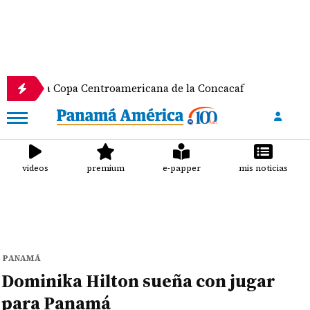
la Copa Centroamericana de la Concacaf
Nathalee
videos
premium
e-papper
mis noticias
PANAMÁ
Dominika Hilton sueña con jugar
para Panamá