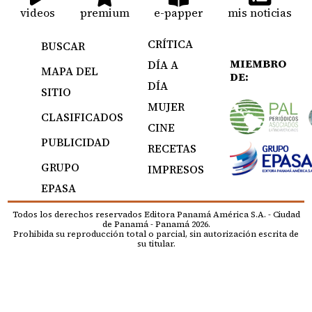
videos
premium
e-papper
mis noticias
CRÍTICA
BUSCAR
MIEMBRO
DÍA A
MAPA DEL
DE:
DÍA
SITIO
MUJER
CLASIFICADOS
CINE
PUBLICIDAD
RECETAS
GRUPO
IMPRESOS
EPASA
Todos los derechos reservados Editora Panamá América S.A. - Ciudad
de Panamá - Panamá 2026.
Prohibida su reproducción total o parcial, sin autorización escrita de
su titular.