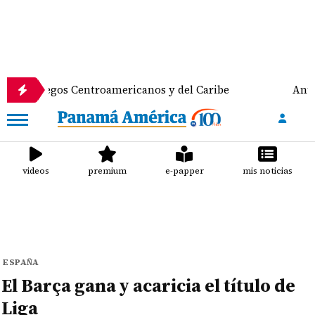
egos Centroamericanos y del Caribe
Anuncian despl
videos
premium
e-papper
mis noticias
ESPAÑA
El Barça gana y acaricia el título de
Liga