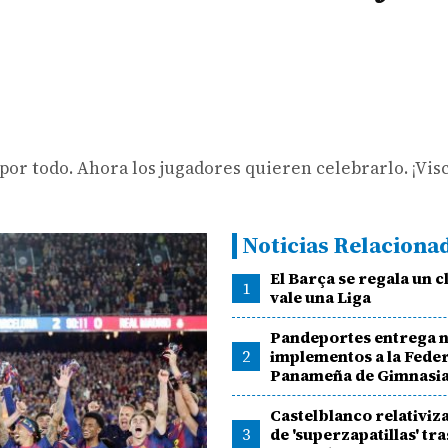
por todo. Ahora los jugadores quieren celebrarlo. ¡Visc
Noticias Relaciona
El Barça se regala un c
1
vale una Liga
Pandeportes entrega 
2
implementos a la Fede
Panameña de Gimnasi
Castelblanco relativiz
3
de 'superzapatillas' tr