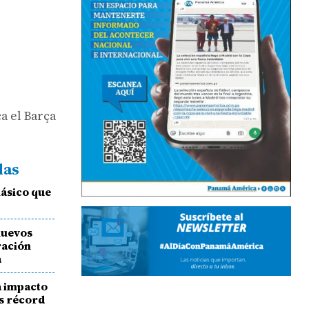
a el Barça
das
lásico que
nuevos
ración
a
a impacto
as récord