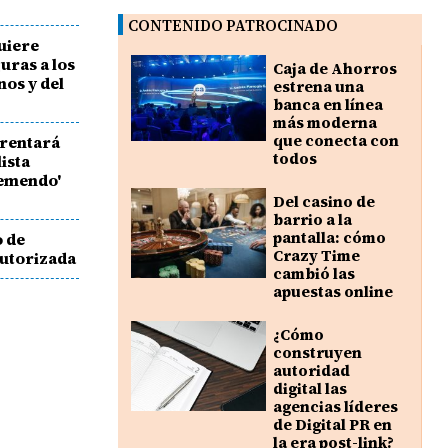
CONTENIDO PATROCINADO
uiere
guras a los
Caja de Ahorros
os y del
estrena una
banca en línea
más moderna
que conecta con
frentará
todos
ista
remendo'
Del casino de
barrio a la
pantalla: cómo
o de
Crazy Time
autorizada
cambió las
apuestas online
¿Cómo
construyen
autoridad
digital las
agencias líderes
de Digital PR en
la era post-link?