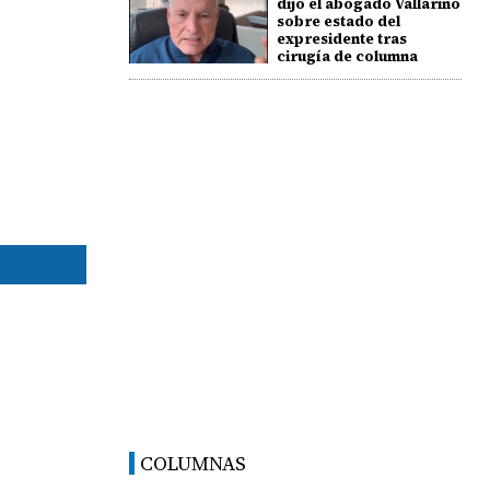
dijo el abogado Vallarino
sobre estado del
expresidente tras
cirugía de columna
COLUMNAS