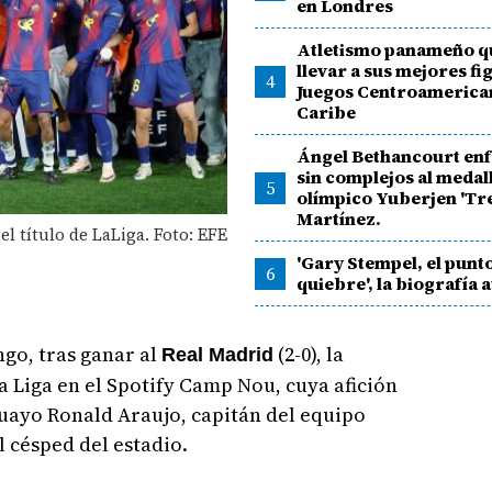
en Londres
Atletismo panameño q
llevar a sus mejores fi
4
Juegos Centroamerican
Caribe
Ángel Bethancourt en
sin complejos al medall
5
olímpico Yuberjen 'T
Martínez.
l título de LaLiga. Foto: EFE
'Gary Stempel, el punt
6
quiebre', la biografía 
go, tras ganar al
(2-0), la
Real Madrid
 Liga en el Spotify Camp Nou, cuya afición
guayo Ronald Araujo, capitán del equipo
l césped del estadio.