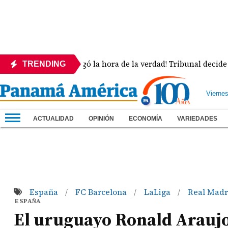
¡Llegó la hora de la verdad! Tribunal decide la sue
TRENDING
Vierne
ACTUALIDAD
OPINIÓN
ECONOMÍA
VARIEDADES
España
FC Barcelona
LaLiga
Real Madr
/
/
/
ESPAÑA
El uruguayo Ronald Araujo l