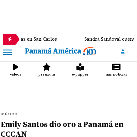
z en San Carlos
Sandra Sandoval cuenta el susto q
videos
premium
e-papper
mis noticias
MÉXICO
Emily Santos dio oro a Panamá en
CCCAN