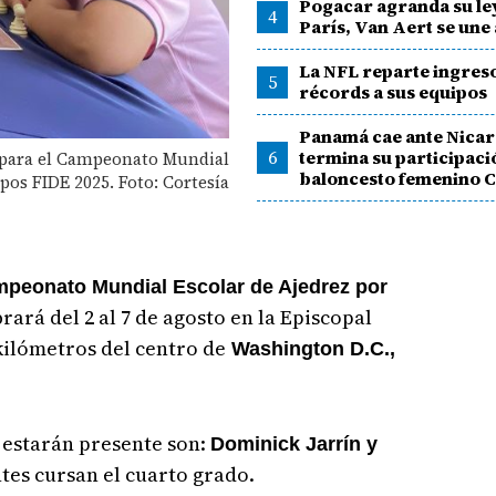
Pogacar agranda su le
4
París, Van Aert se une a
La NFL reparte ingres
5
récords a sus equipos
Panamá cae ante Nicar
6
termina su participaci
n para el Campeonato Mundial
baloncesto femenino 
pos FIDE 2025. Foto: Cortesía
peonato Mundial Escolar de Ajedrez por
brará del 2 al 7 de agosto en la Episcopal
kilómetros del centro de
Washington D.C.,
estarán presente son:
Dominick Jarrín y ️
es cursan el cuarto grado.