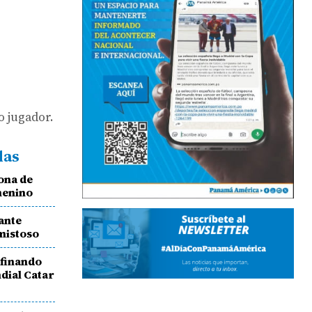
o jugador.
das
ona de
menino
ante
mistoso
afinando
dial Catar