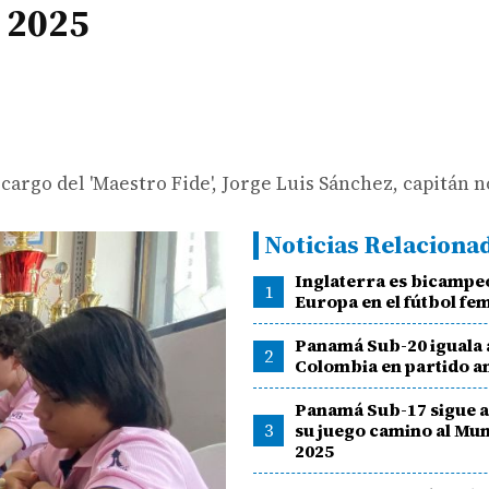
 2025
argo del 'Maestro Fide', Jorge Luis Sánchez, capitán n
Noticias Relaciona
Inglaterra es bicampe
1
Europa en el fútbol fe
Panamá Sub-20 iguala 
2
Colombia en partido a
Panamá Sub-17 sigue 
3
su juego camino al Mun
2025