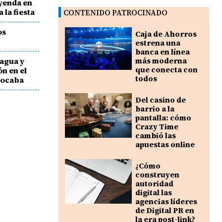
yenda en
 la fiesta
CONTENIDO PATROCINADO
os
Caja de Ahorros
estrena una
banca en línea
agua y
más moderna
que conecta con
ón en el
todos
Cocaba
Del casino de
barrio a la
pantalla: cómo
Crazy Time
cambió las
apuestas online
¿Cómo
construyen
autoridad
digital las
agencias líderes
de Digital PR en
la era post-link?