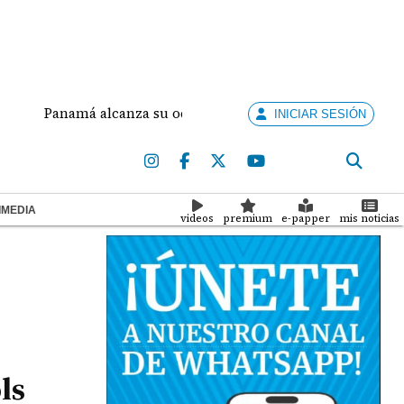
Panamá alcanza su octava medalla de oro en Santo Domingo 20
INICIAR SESIÓN
IMEDIA
videos
premium
e-papper
mis noticias
ls