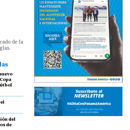
cado de la
glas.
das
 nuevo
 Copa
útbol
el
sión del
gos de