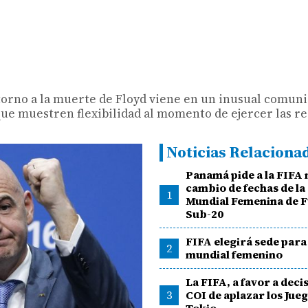
torno a la muerte de Floyd viene en un inusual comuni
 que muestren flexibilidad al momento de ejercer las re
Noticias Relaciona
Panamá pide a la FIFA
cambio de fechas de la
1
Mundial Femenina de F
Sub-20
FIFA elegirá sede para 
2
mundial femenino
La FIFA, a favor a deci
3
COI de aplazar los Jue