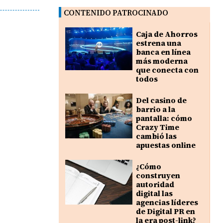
CONTENIDO PATROCINADO
Caja de Ahorros
estrena una
banca en línea
más moderna
que conecta con
todos
Del casino de
barrio a la
pantalla: cómo
Crazy Time
cambió las
apuestas online
¿Cómo
construyen
autoridad
digital las
agencias líderes
de Digital PR en
la era post-link?