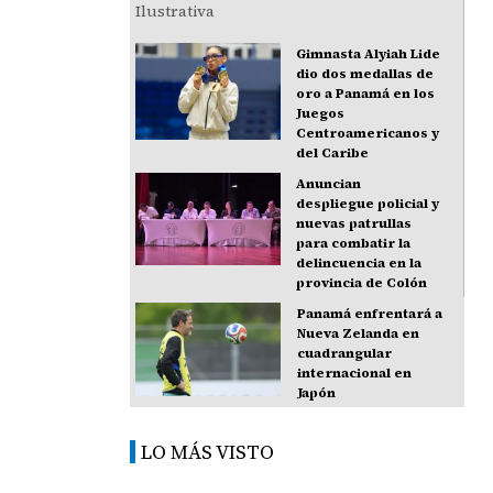
Gimnasta Alyiah Lide
dio dos medallas de
oro a Panamá en los
Juegos
Centroamericanos y
del Caribe
Anuncian
despliegue policial y
nuevas patrullas
para combatir la
delincuencia en la
provincia de Colón
Panamá enfrentará a
Nueva Zelanda en
cuadrangular
internacional en
Japón
LO MÁS VISTO