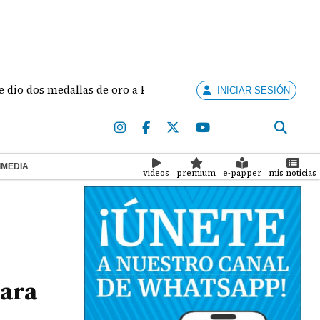
os medallas de oro a Panamá en los Juegos Centroamericanos y
INICIAR SESIÓN
IMEDIA
videos
premium
e-papper
mis noticias
para