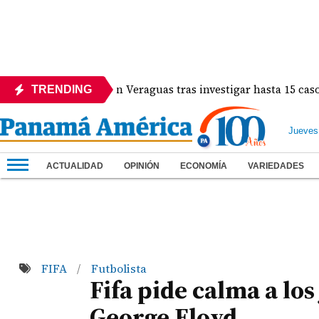
va protocolos en Veraguas tras investigar hasta 15 casos de e
TRENDING
Jueves
ACTUALIDAD
OPINIÓN
ECONOMÍA
VARIEDADES
FIFA
Futbolista
/
Fifa pide calma a los
George Floyd