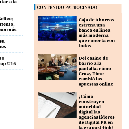
tar a la
CONTENIDO PATROCINADO
elice;
Caja de Ahorros
ntento,
estrena una
ban más
banca en línea
más moderna
que conecta con
 su
todos
nes
po
Del casino de
Cup U16
barrio a la
pantalla: cómo
Crazy Time
cambió las
apuestas online
¿Cómo
construyen
autoridad
digital las
agencias líderes
de Digital PR en
la era post-link?