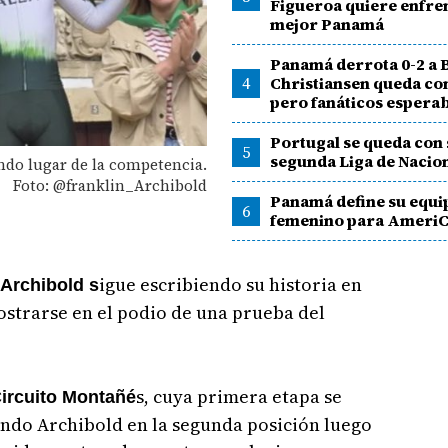
Figueroa quiere enfren
mejor Panamá
Panamá derrota 0-2 a B
4
Christiansen queda co
pero fanáticos espera
Portugal se queda con
5
segunda Liga de Nacio
ndo lugar de la competencia.
Foto: @franklin_Archibold
Panamá define su equi
6
femenino para Ameri
igue escribiendo su historia en
 Archibold s
mostrarse en el podio de una prueba del
s, cuya primera etapa se
Circuito Montañé
ando Archibold en la segunda posición luego