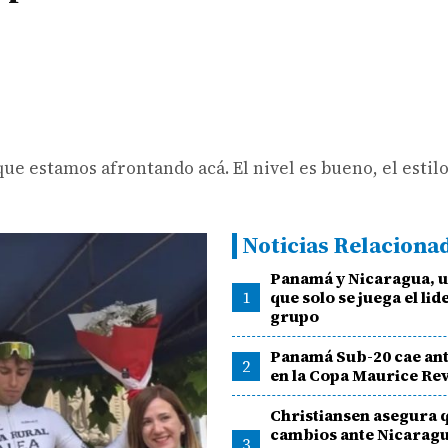
e estamos afrontando acá. El nivel es bueno, el estil
Noticias Relaciona
Panamá y Nicaragua, u
1
que solo se juega el lid
grupo
Panamá Sub-20 cae ant
2
en la Copa Maurice Rev
Christiansen asegura 
cambios ante Nicaragu
3