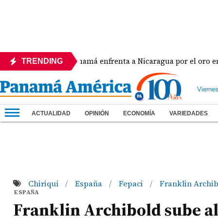
a
Panamá enfrenta a Nicaragua por el oro en el béi
TRENDING
Vierne
ACTUALIDAD
OPINIÓN
ECONOMÍA
VARIEDADES
Chiriquí
España
Fepaci
Franklin Archi
/
/
/
ESPAÑA
Franklin Archibold sube al