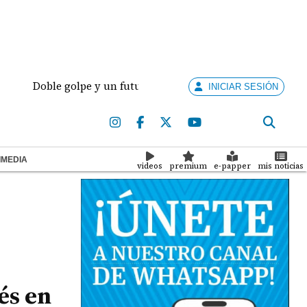
Doble golpe y un futuro por revisar
Meduca activa 
INICIAR SESIÓN
IMEDIA
videos
premium
e-papper
mis noticias
és en