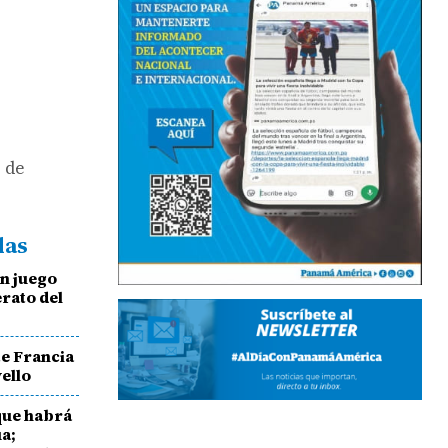
o de
das
n juego
erato del
e Francia
ello
que habrá
a;