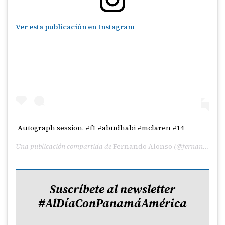
Ver esta publicación en Instagram
Autograph session. #f1 #abudhabi #mclaren #14
Una publicación compartida de
Fernando Alonso
(@fernandoalo_oficial) el
Suscríbete al newsletter
#AlDíaConPanamáAmérica