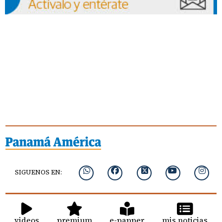
SIGUENOS EN:
videos
premium
e-papper
mis noticias