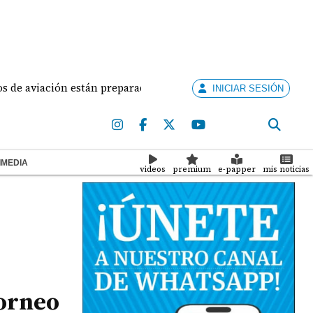
iación están preparados para ejercer la docencia
A
INICIAR SESIÓN
IMEDIA
videos
premium
e-papper
mis noticias
torneo