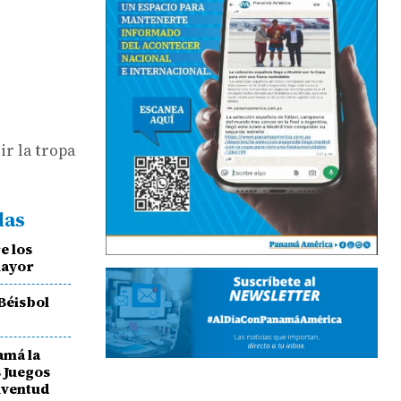
ir la tropa
das
e los
mayor
 Béisbol
amá la
 Juegos
uventud