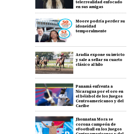
telerrealidad enfocado
en sus amigas
Moore podría perder su
idoneidad
temporalmente
Aradia expone su invicto
y sale a sellar su cuarto
clásico al hilo
Panamá enfrenta a
Nicaragua por el oro en
el béisbol de los Juegos
Centroamericanos y del
Caribe
Jhonnatan Mora se
corona campeón de
eFootball en los Juegos
Centroamericanos y del