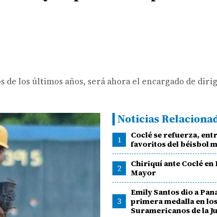
 de los últimos años, será ahora el encargado de dirig
Noticias Relaciona
Coclé se refuerza, entr
1
favoritos del béisbol 
Chiriquí ante Coclé en
2
Mayor
Emily Santos dio a Pan
3
primera medalla en los
Suramericanos de la J