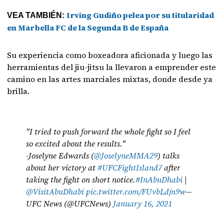
Irving Gudiño pelea por su titularidad
VEA TAMBIÉN:
en Marbella FC de la Segunda B de España
Su experiencia como boxeadora aficionada y luego las
herramientas del jiu-jitsu la llevaron a emprender este
camino en las artes marciales mixtas, donde desde ya
brilla.
"I tried to push forward the whole fight so I feel
so excited about the results."
-Joselyne Edwards (
@JoselyneMMA29
) talks
about her victory at
#UFCFightIsland7
after
taking the fight on short notice.
#InAbuDhabi
|
@VisitAbuDhabi
pic.twitter.com/FUvbLdjn9w
—
UFC News (@UFCNews)
January 16, 2021