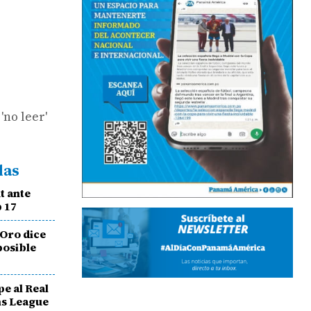
'no leer'
das
t ante
b 17
 Oro dice
posible
pe al Real
ns League