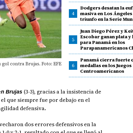
Dodgers desatan la eu
4
masiva en Los Ángeles
triunfo en la Serie Mun
Juan Diego Pérez y Kei
Escobar ganan plata y
5
para Panamá en los
Parapanamericanos Ch
Panamá cierra fuerte 
 gol contra Brujas. Foto: EFE
6
medallas en los Juegos
Centroamericanos
e
(3-3), gracias a la insistencia de
n Brujas
 el que siempre fue por debajo en el
gilidad defensiva.
vecharon dos errores defensivos en la
-0 y 2-1, resultado con el que se llegó al