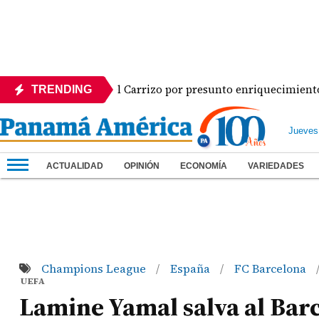
ontra José Gabriel Carrizo por presunto enriquecimiento injus
TRENDING
Jueves
ACTUALIDAD
OPINIÓN
ECONOMÍA
VARIEDADES
Champions League
España
FC Barcelona
/
/
UEFA
Lamine Yamal salva al Barc