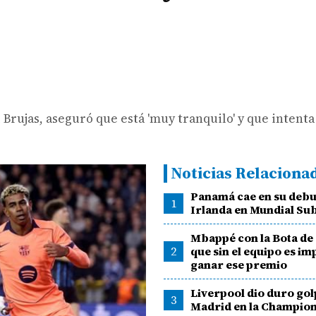
Brujas, aseguró que está 'muy tranquilo' y que intenta 
Noticias Relaciona
Panamá cae en su debu
1
Irlanda en Mundial Su
Mbappé con la Bota de
2
que sin el equipo es im
ganar ese premio
Liverpool dio duro gol
3
Madrid en la Champio