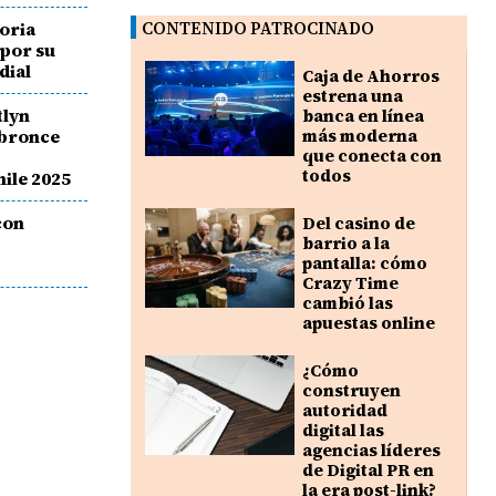
foria
CONTENIDO PATROCINADO
 por su
dial
Caja de Ahorros
estrena una
tlyn
banca en línea
 bronce
más moderna
que conecta con
todos
ile 2025
con
Del casino de
barrio a la
pantalla: cómo
Crazy Time
cambió las
apuestas online
¿Cómo
construyen
autoridad
digital las
agencias líderes
de Digital PR en
la era post-link?