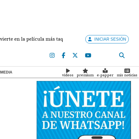
n la película más taquillera de 2026
Panamá vence 
INICIAR SESIÓN
IMEDIA
videos
premium
e-papper
mis noticias