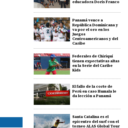
educadora Doris Franco
Panamá vence a
República Dominicana y
va por el oro en los
Juegos
Centroamericanos y del
Caribe
Federales de Chiriquí
tienen expectativas altas
en la Serie del Caribe
Kids
El fallo de la corte de
Perú en caso Humala le
da lección a Panamá
Santa Catalina es el
epicentro del surf con el
torneo ALAS Global Tour