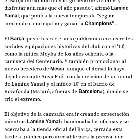
el Barça un camino muy largo lleno de victorias y
disfrutar aún más que el año pasado", afirmó
Lamine
que pidió a la nueva temporada "seguir
Yamal,
creciendo como equipo y ganar la
Champions".
El
quiso ilustrar el acto publicando en sus redes
Barça
sociales equipaciones históricas del club con el '10',
como la mítica Meyba de los años ochenta o la
camiseta del Centenario. Y también promocionar al
nuevo heredero de
-aunque el dorsal lo haya
Messi
dejado vacante Ansu Fati- con la creación de un mural
de Lamine Yamal y el mítico '10' en el barrio de
Rocafonda (Mataró, afueras de
a), donde se
Barcelon
crio el extremo.
El objetivo de la campaña era ir creando expectación
mientras
abandonaba las oficinas y se
Lamine Yamal
acercaba a la tienda oficial del Barça, cerrada esta
tarde al público pero accesible para la prensa, que