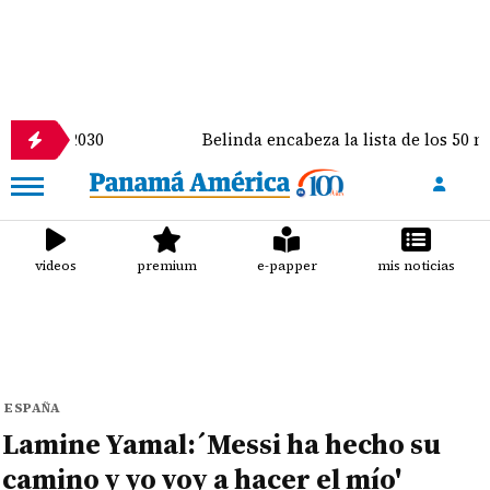
030
Belinda encabeza la lista de los 50 más bellos 
videos
premium
e-papper
mis noticias
ESPAÑA
Lamine Yamal:´Messi ha hecho su
camino y yo voy a hacer el mío'