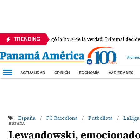
¡Llegó la hora de la verdad! Tribunal decide la sue
TRENDING
Vierne
ACTUALIDAD
OPINIÓN
ECONOMÍA
VARIEDADES
España
FC Barcelona
Futbolista
LaLiga
/
/
/
ESPAÑA
Lewandowski, emocionado e