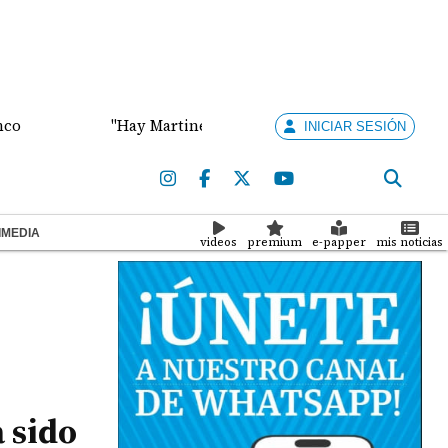
"Hay Martinelli pa' rato", dijo el abogado Vallarino so
INICIAR SESIÓN
IMEDIA
videos
premium
e-papper
mis noticias
 sido