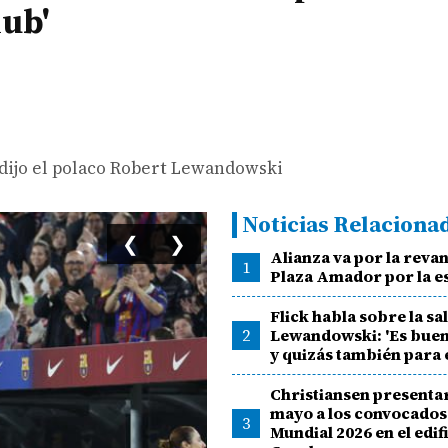
lub'
 dijo el polaco Robert Lewandowski
Noticias Relaciona
❮
❯
Alianza va por la reva
1
Plaza Amador por la es
Flick habla sobre la sa
2
Lewandowski: 'Es buen
y quizás también para e
Christiansen presentar
mayo a los convocados 
3
Mundial 2026 en el edif