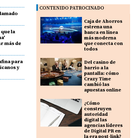
CONTENIDO PATROCINADO
llamado
Caja de Ahorros
estrena una
 que la
banca en línea
a'
más moderna
ar más de
que conecta con
todos
fina para
Del casino de
icanos y
barrio a la
pantalla: cómo
Crazy Time
cambió las
apuestas online
¿Cómo
construyen
autoridad
digital las
agencias líderes
de Digital PR en
la era post-link?