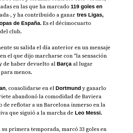
radas en las que ha marcado
119 goles en
nada-, y ha contribuido a ganar
tres Ligas,
. Es el décimocuarto
copas de España
del club.
nte su salida el día anterior en un mensaje
 en el que dijo marcharse con "la sensación
y de haber devuelto al
al lugar
Barça
s para menos.
, consolidarse en el
y ganarlo
an
Dortmund
riete abandonó la comodidad de Baviera
to de reflotar a un Barcelona inmerso en la
iva que siguió a la marcha de
Leo Messi.
 su primera temporada, marcó 33 goles en