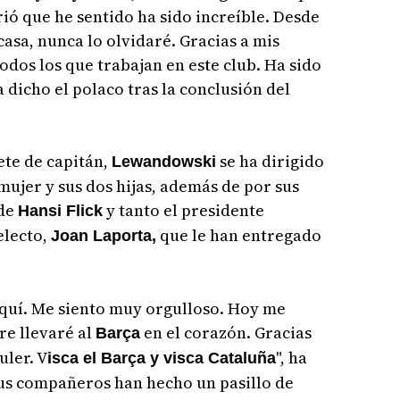
rió que he sentido ha sido increíble. Desde
asa, nunca lo olvidaré. Gracias a mis
dos los que trabajan en este club. Ha sido
a dicho el polaco tras la conclusión del
ete de capitán,
se ha dirigido
Lewandowski
mujer y sus dos hijas, además de por sus
 de
y tanto el presidente
Hansi Flick
electo,
que le han entregado
Joan Laporta,
quí. Me siento muy orgulloso. Hoy me
re llevaré al
en el corazón. Gracias
Barça
uler. V
", ha
isca el Barça y visca Cataluña
sus compañeros han hecho un pasillo de