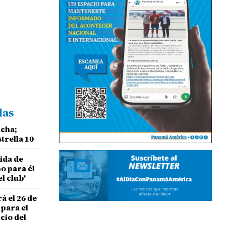
das
ncha;
trella 10
lida de
o para él
l club'
á el 26 de
para el
icio del