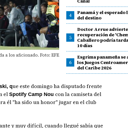
Canal
Panamá y el esperado 
4
del destino
Doctor Arrue advierte
recuperación de 'Chem
5
Caballero podría tard
10 días
a a los aficionado. Foto: EFE
Esgrima panameña se a
6
los Juegos Centroamer
del Caribe 2026
ue este domingo ha disputado frente
ki, q
n el
con la camiseta del
Spotify Camp Nou
a él "ha sido un honor" jugar en el club
nte y muy difícil, cuando llegué sabía que