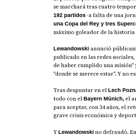
se marchará tras cuatro tempo
-a falta de una jor
192 partidos
una Copa del Rey y tres Super
máximo goleador de la historia 
anunció públicame
Lewandowski
publicado en las redes sociales,
de haber cumplido una misión" 
"donde se merece estar". Y no e
Tras despuntar en el
Lech Pozn
todo con el
el a
Bayern Múnich,
para aceptar, con 34 años, el re
grave crisis económica y deport
Y
no defraudó. En
Lewandowski