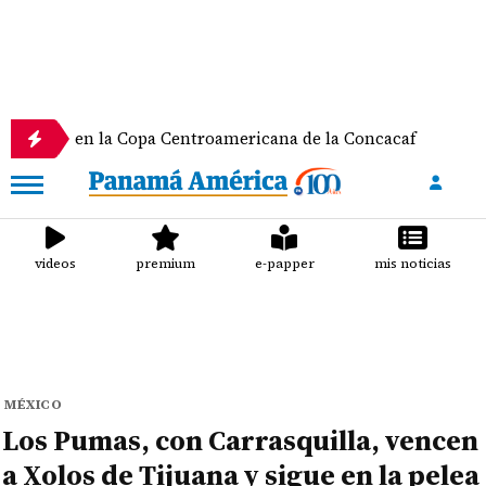
n la Copa Centroamericana de la Concacaf
Nathal
videos
premium
e-papper
mis noticias
MÉXICO
Los Pumas, con Carrasquilla, vencen
a Xolos de Tijuana y sigue en la pelea