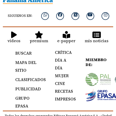
SIGUENOS EN:
videos
premium
e-papper
mis noticias
CRÍTICA
BUSCAR
MIEMBRO
DÍA A
MAPA DEL
DE:
DÍA
SITIO
MUJER
CLASIFICADOS
CINE
PUBLICIDAD
RECETAS
GRUPO
IMPRESOS
EPASA
Todos los derechos reservados Editora Panamá América S.A. - Ciudad