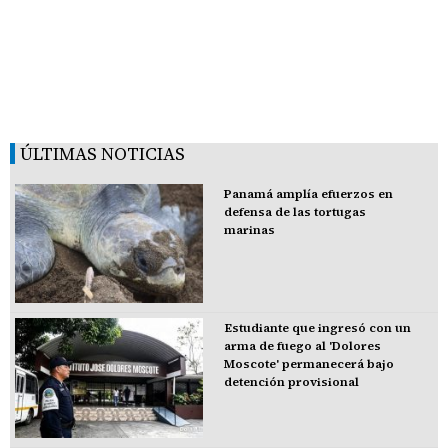
ÚLTIMAS NOTICIAS
Panamá amplía efuerzos en
defensa de las tortugas
marinas
Estudiante que ingresó con un
arma de fuego al 'Dolores
Moscote' permanecerá bajo
detención provisional