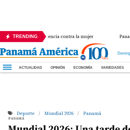
is de violencia contra la mujer
Panamá amplía efu
TRENDING
Doming
ACTUALIDAD
OPINIÓN
ECONOMÍA
VARIEDADES
Deporte
Mundial 2026
Panamá
/
/
PANAMÁ
Mundial 2026: Una tarde de