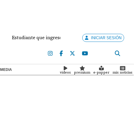
nte que ingresó con un arma de fuego al 'Dolores Moscote' pe
INICIAR SESIÓN
IMEDIA
videos
premium
e-papper
mis noticias