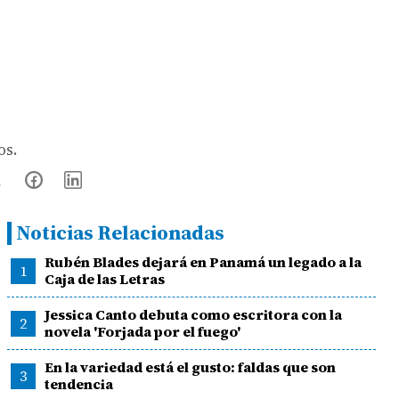
os.
Noticias Relacionadas
Rubén Blades dejará en Panamá un legado a la
1
Caja de las Letras
Jessica Canto debuta como escritora con la
2
novela 'Forjada por el fuego'
En la variedad está el gusto: faldas que son
3
tendencia