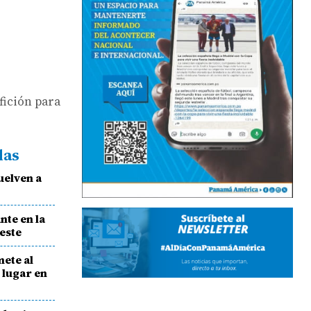
fición para
das
vuelven a
nte en la
este
mete al
 lugar en