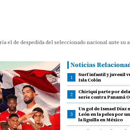
ía el de despedida del seleccionado nacional ante su a
Noticias Relaciona
Surf infantil y juvenil 
1
Isla Colón
Chiriquí parte por dela
2
serie contra Panamá O
Un gol de Ismael Díaz 
3
León en la pelea por un
la liguilla en México