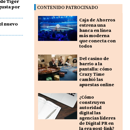
 de Tiger
gusta por
CONTENIDO PATROCINADO
Caja de Ahorros
el nuevo
estrena una
banca en línea
más moderna
que conecta con
todos
Del casino de
barrio a la
pantalla: cómo
Crazy Time
cambió las
apuestas online
¿Cómo
construyen
autoridad
digital las
agencias líderes
de Digital PR en
la era post-link?