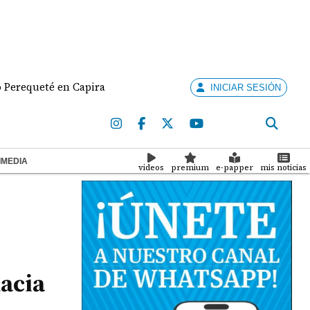
eté en Capira
Nuevo Gobierno de Colombia discute
INICIAR SESIÓN
IMEDIA
videos
premium
e-papper
mis noticias
acia