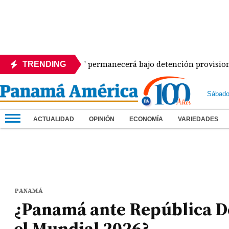
Dolores Moscote' permanecerá bajo detención provisional
TRENDING
Sábado
ACTUALIDAD
OPINIÓN
ECONOMÍA
VARIEDADES
PANAMÁ
¿Panamá ante República D
el Mundial 2026?