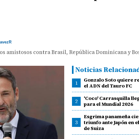
avezR
os amistosos contra Brasil, República Dominicana y Bo
Noticias Relaciona
Gonzalo Soto quiere r
1
el ADN del Tauro FC
'Coco' Carrasquilla lle
2
para el Mundial 2026
Esgrima panameña cie
3
triunfo ante Japón en e
de Suiza