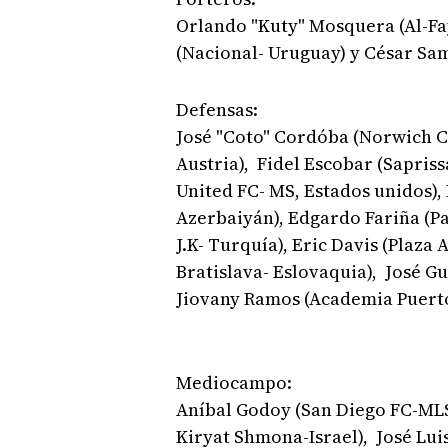
Orlando "Kuty" Mosquera (Al-Fa
(Nacional- Uruguay) y César Sa
Defensas:
José "Coto" Cordóba (Norwich Ci
Austria), Fidel Escobar (Sapris
United FC- MS, Estados unidos),
Azerbaiyán), Edgardo Fariña (Pa
J.K- Turquía), Eric Davis (Plaz
Bratislava- Eslovaquia), José G
Jiovany Ramos (Academia Puerto
Mediocampo:
Aníbal Godoy (San Diego FC-MLS,
Kiryat Shmona-Israel), José Lui