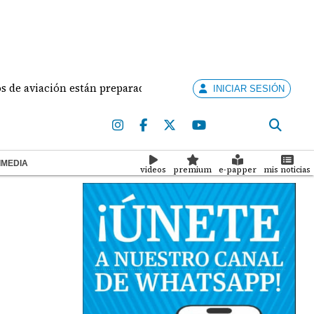
viación están preparados para ejercer la docencia
A
INICIAR SESIÓN
IMEDIA
videos
premium
e-papper
mis noticias