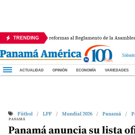
APEDE rechaza reformas al Reglamento de la Asamblea por asi
TRENDING
Sábado
ACTUALIDAD
OPINIÓN
ECONOMÍA
VARIEDADES
Fútbol
LPF
Mundial 2026
Panamá
P
/
/
/
/
PANAMÁ
Panamá anuncia su lista of