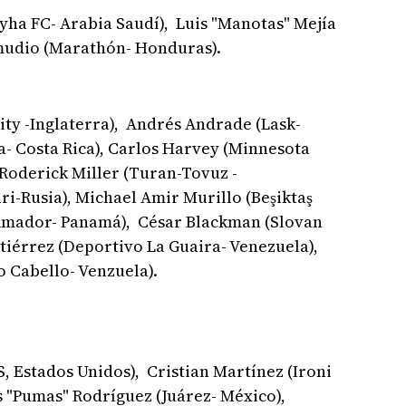
yha FC- Arabia Saudí), Luis "Manotas" Mejía
mudio (Marathón- Honduras).
ty -Inglaterra), Andrés Andrade (Lask-
sa- Costa Rica), Carlos Harvey (Minnesota
 Roderick Miller (Turan-Tovuz -
ri-Rusia), Michael Amir Murillo (Beşiktaş
a Amador- Panamá), César Blackman (Slovan
utiérrez (Deportivo La Guaira- Venezuela),
 Cabello- Venzuela).
 Estados Unidos), Cristian Martínez (Ironi
s "Pumas" Rodríguez (Juárez- México),