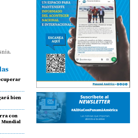
snia.
das
ecuperar
gará bien
rra con
l Mundial