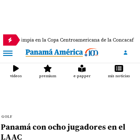
mpia en la Copa Centroamericana de la Concacaf
N
videos
premium
e-papper
mis noticias
GOLF
Panamá con ocho jugadores en el
LAAC