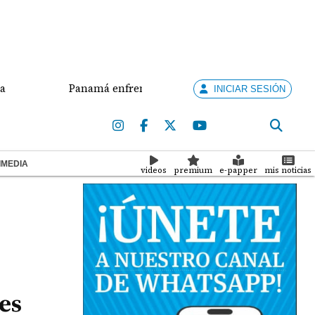
Panamá enfrenta a Nicaragua por el oro en el béisbol de
INICIAR SESIÓN
IMEDIA
videos
premium
e-papper
mis noticias
es