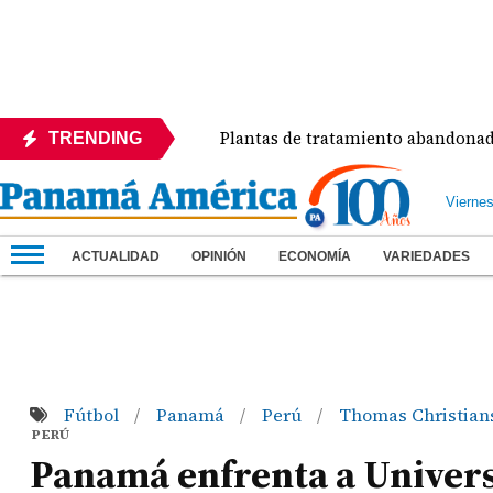
del Día
Plantas de tratamiento abandonadas cont
TRENDING
Vierne
ACTUALIDAD
OPINIÓN
ECONOMÍA
VARIEDADES
Fútbol
Panamá
Perú
Thomas Christia
/
/
/
PERÚ
Panamá enfrenta a Univers