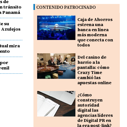
s de
n tránsito
CONTENIDO PATROCINADO
 a Panamá
Caja de Ahorros
e su
estrena una
s Azulejos
banca en línea
más moderna
que conecta con
todos
ctual mira
lento
Del casino de
 por
barrio a la
pantalla: cómo
venil
Crazy Time
cambió las
apuestas online
¿Cómo
construyen
autoridad
digital las
agencias líderes
de Digital PR en
la era post-link?