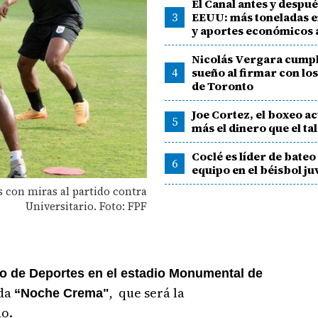
El Canal antes y despué
3
EEUU: más toneladas e
y aportes económicos
Nicolás Vergara cumpl
4
sueño al firmar con lo
de Toronto
Joe Cortez, el boxeo a
5
más el dinero que el ta
Coclé es líder de bateo
6
equipo en el béisbol ju
 con miras al partido contra
Universitario. Foto: FPF
io de Deportes en el estadio Monumental de
ada
, que será la
“Noche Crema"
o.