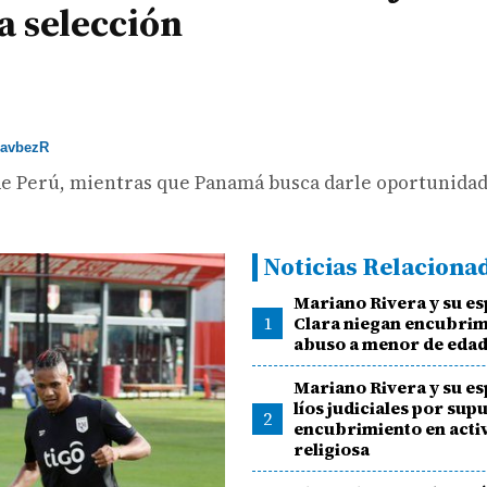
a selección
avbezR
de Perú, mientras que Panamá busca darle oportunidad
Noticias Relaciona
Mariano Rivera y su e
1
Clara niegan encubrim
abuso a menor de eda
Mariano Rivera y su es
líos judiciales por sup
2
encubrimiento en acti
religiosa