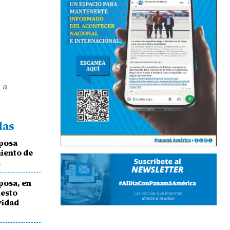
 a
das
sposa
iento de
d
posa, en
uesto
vidad