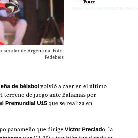
Four
 similar de Argentina. Foto:
Fedebeis
volvió a caer en el último
eña de béisbol
el terreno de juego ante Bahamas por
que se realiza en
el Premundial U15
uipo panameño que dirige
o, la
Víctor Preciad
por (11-10) y también fue dejada en