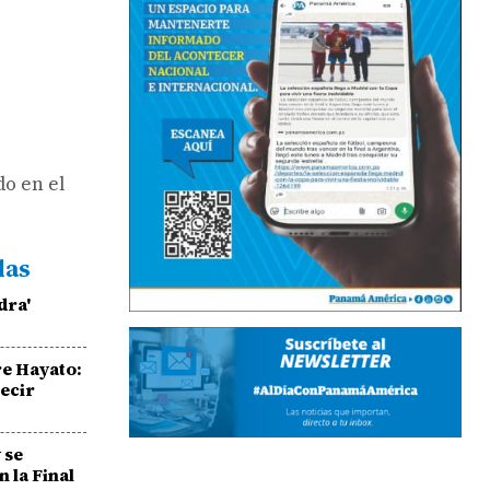
do en el
das
dra'
e Hayato:
decir
 se
 la Final