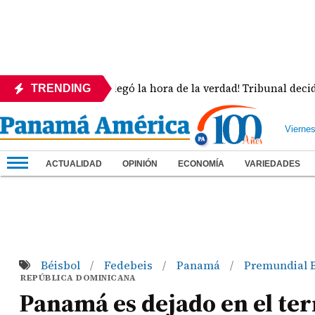
s
¡Llegó la hora de la verdad! Tribunal decide la su
TRENDING
Vierne
ACTUALIDAD
OPINIÓN
ECONOMÍA
VARIEDADES
Béisbol
Fedebeis
Panamá
Premundial 
/
/
/
REPÚBLICA DOMINICANA
Panamá es dejado en el te