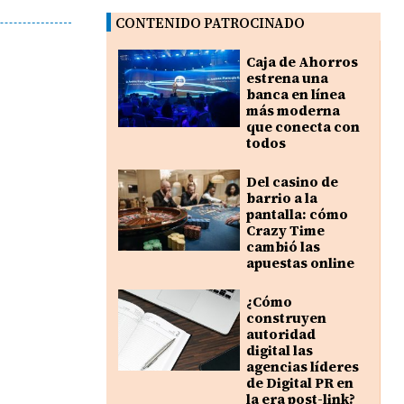
CONTENIDO PATROCINADO
Caja de Ahorros
estrena una
banca en línea
más moderna
que conecta con
todos
Del casino de
barrio a la
pantalla: cómo
Crazy Time
cambió las
apuestas online
¿Cómo
construyen
autoridad
digital las
agencias líderes
de Digital PR en
la era post-link?