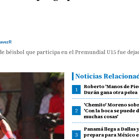
avezR
e béisbol que participa en el Premundial U15 fue deja
Noticias Relaciona
Roberto 'Manos de Pie
1
Durán gana otra pelea
'Chemito' Moreno sobr
2
'Con la boca se puede 
muchas cosas'
Panamá llega a Dallas y
3
prepara para México en