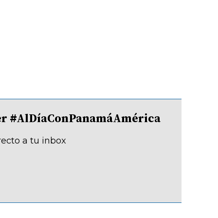
tter #AlDíaConPanamáAmérica
recto a tu inbox