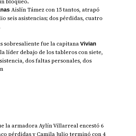
 un bloqueo.
Aislín Támez con 15 tantos, atrapó
anas
io seis asistencias; dos pérdidas, cuatro
n
s sobresaliente fue la capitana
Vivian
la líder debajo de los tableros con siete,
istencia, dos faltas personales, dos
ón
ue la armadora Aylín Villarreal encestó 6
nco pérdidas y Camila Julio terminó con 4