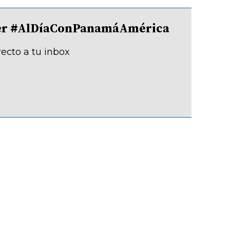
tter #AlDíaConPanamáAmérica
recto a tu inbox