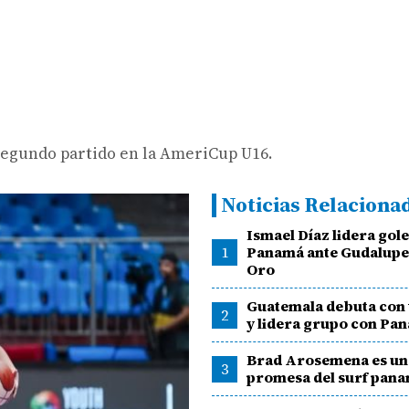
segundo partido en la AmeriCup U16.
Noticias Relaciona
Ismael Díaz lidera gol
1
Panamá ante Gudalupe
Oro
Guatemala debuta con
2
y lidera grupo con Pa
Brad Arosemena es un
3
promesa del surf pan