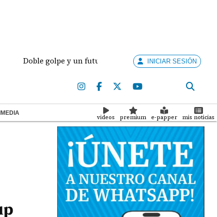
oble golpe y un futuro por revisar
Meduca activa 
INICIAR SESIÓN
IMEDIA
videos
premium
e-papper
mis noticias
up