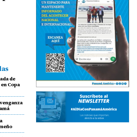
das
eada de
 en Copa
 venganza
namá
a
ameño