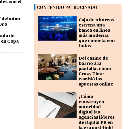
les con el
CONTENIDO PATROCINADO
o' debutan
Caja de Ahorros
 Oro
estrena una
banca en línea
eada de
más moderna
que conecta con
 en Copa
todos
Del casino de
barrio a la
pantalla: cómo
Crazy Time
cambió las
apuestas online
¿Cómo
construyen
autoridad
digital las
agencias líderes
de Digital PR en
la era post-link?