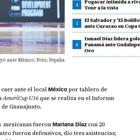
Pogacar intimida a riva
4
Tour a la vista
El Salvador y 'El Bolill
5
ante Curazao en Copa
Ismael Díaz lidera gol
6
Panamá ante Gudalupe
Oro
ó ante México. Foto; Fepaba
 caer ante el local
por tablero de
México
la
AmeriCup U16
que se realiza en el Inforum
o de Guanajuato.
las mexicanas fueron
con 20
Mariana Díaz
atro fueron defensivos, dio tres asistencias;