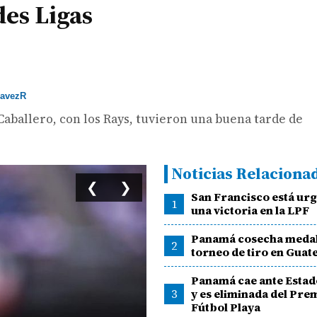
es Ligas
avezR
Caballero, con los Rays, tuvieron una buena tarde de
Noticias Relaciona
❮
❯
San Francisco está urg
1
una victoria en la LPF
Panamá cosecha medal
2
torneo de tiro en Gua
Panamá cae ante Estad
3
y es eliminada del Pre
Fútbol Playa