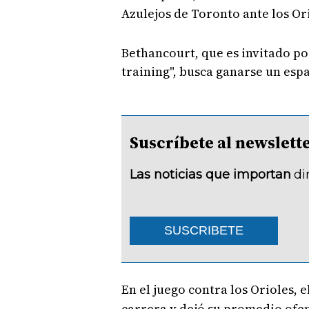
Azulejos de Toronto ante los Ori
Bethancourt, que es invitado por
training", busca ganarse un esp
Suscríbete al newsle
Las noticias que importan
di
SUSCRIBETE
En el juego contra los Orioles,
carrera y dejó su promedio ofen