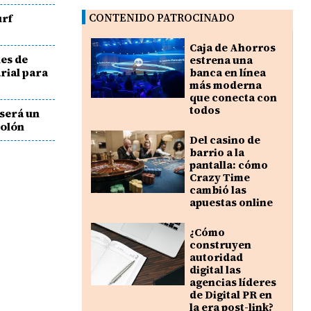
urf
CONTENIDO PATROCINADO
Caja de Ahorros
nes de
estrena una
rial para
banca en línea
más moderna
que conecta con
todos
será un
Colón
Del casino de
barrio a la
pantalla: cómo
Crazy Time
cambió las
apuestas online
¿Cómo
construyen
autoridad
digital las
agencias líderes
de Digital PR en
la era post-link?