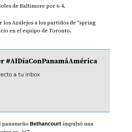
oles de Baltimore por 6-4.
 los Azulejos a los partidos de "spring
acio en el equipo de Toronto.
tter #AlDíaConPanamáAmérica
recto a tu inbox
 el panameño
impulsó una
Bethancourt
sivo en .167.