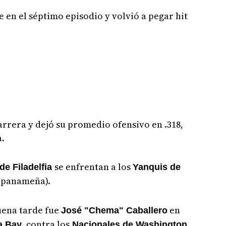
e en el séptimo episodio y volvió a pegar hit
arrera y dejó su promedio ofensivo en .318,
a.
se enfrentan a los
 de Filadelfia
Yanquis de
a panameña).
ena tarde fue
en
José "Chema" Caballero
, contra los
a Bay
Nacionales de Washington