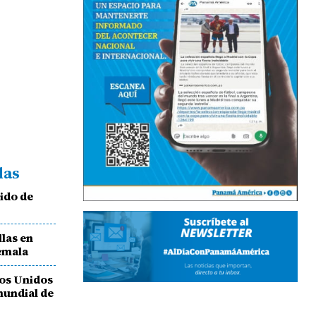
das
ido de
las en
temala
os Unidos
mundial de