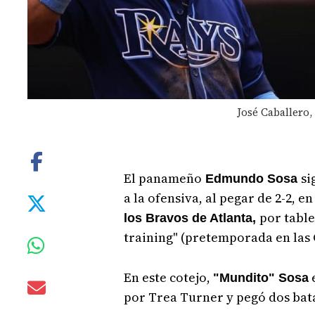
José Caballero,
El panameño
si
Edmundo Sosa
a la ofensiva, al pegar de 2-2, en
por table
los Bravos de Atlanta,
training" (pretemporada en las 
En este cotejo,
e
"Mundito" Sosa
por Trea Turner y pegó dos bata