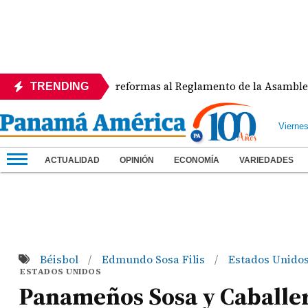
APEDE rechaza reformas al Reglamento de la Asamblea por as
TRENDING
Vierne
ACTUALIDAD
OPINIÓN
ECONOMÍA
VARIEDADES
Béisbol
Edmundo Sosa Filis
Estados Unido
/
/
ESTADOS UNIDOS
Panameños Sosa y Caballer