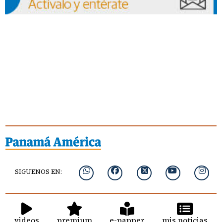
SIGUENOS EN:
videos
premium
e-papper
mis noticias