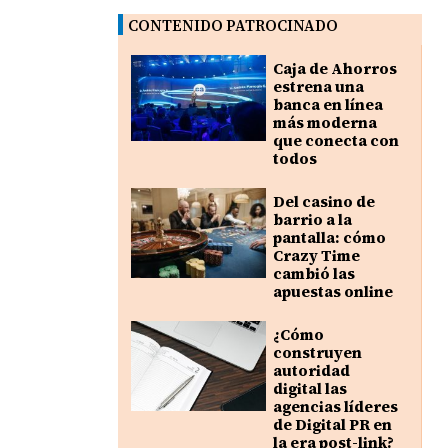
CONTENIDO PATROCINADO
Caja de Ahorros
estrena una
banca en línea
más moderna
que conecta con
todos
Del casino de
barrio a la
pantalla: cómo
Crazy Time
cambió las
apuestas online
¿Cómo
construyen
autoridad
digital las
agencias líderes
de Digital PR en
la era post-link?