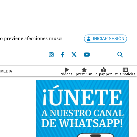
viene afecciones musculares en la mujer?
¡Situaci
INICIAR SESIÓN
IMEDIA
videos
premium
e-papper
mis noticias