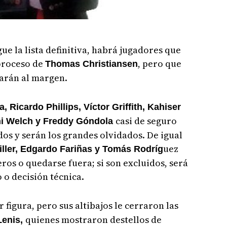
ue la lista definitiva, habrá jugadores que
 proceso de
, pero que
Thomas Christiansen
darán al margen.
 Ricardo Phillips, Víctor Griffith, Kahiser
casi de seguro
ni Welch y Freddy Góndola
dos y serán los grandes olvidados. De igual
uez
iller, Edgardo Fariñas y Tomás Rodríg
eros o quedarse fuera; si son excluidos, será
 o decisión técnica.
 figura, pero sus altibajos le cerraron las
quienes mostraron destellos de
Lenis,