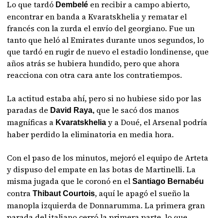
Lo que tardó
en recibir a campo abierto,
Dembelé
encontrar en banda a Kvaratskhelia y rematar el
francés con la zurda el envío del georgiano. Fue un
tanto que heló al Emirates durante unos segundos, lo
que tardó en rugir de nuevo el estadio londinense, que
años atrás se hubiera hundido, pero que ahora
reacciona con otra cara ante los contratiempos.
La actitud estaba ahí, pero si no hubiese sido por las
paradas de
que le sacó dos manos
David Raya,
magníficas a
y a Doué, el Arsenal podría
Kvaratskhelia
haber perdido la eliminatoria en media hora.
Con el paso de los minutos, mejoró el equipo de Arteta
y dispuso del empate en las botas de Martinelli. La
misma jugada que le coronó en el
Santiago Bernabéu
contra
, aquí le apagó el sueño la
Thibaut Courtois
manopla izquierda de Donnarumma. La primera gran
parada del italiano cerró la primera parte, lo que