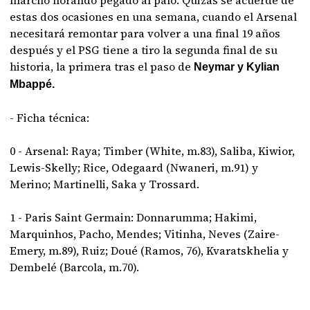
marchó llorando pegado al palo. Quizás se acuerde de
estas dos ocasiones en una semana, cuando el Arsenal
necesitará remontar para volver a una final 19 años
después y el PSG tiene a tiro la segunda final de su
historia, la primera tras el paso de
Neymar y Kylian
Mbappé.
- Ficha técnica:
0 - Arsenal: Raya; Timber (White, m.83), Saliba, Kiwior,
Lewis-Skelly; Rice, Odegaard (Nwaneri, m.91) y
Merino; Martinelli, Saka y Trossard.
1 - Paris Saint Germain: Donnarumma; Hakimi,
Marquinhos, Pacho, Mendes; Vitinha, Neves (Zaire-
Emery, m.89), Ruiz; Doué (Ramos, 76), Kvaratskhelia y
Dembelé (Barcola, m.70).