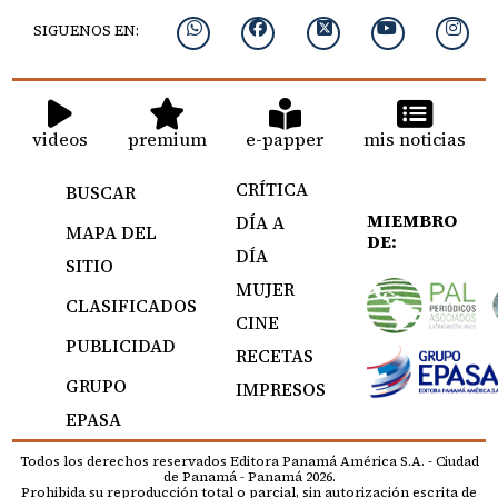
SIGUENOS EN:
videos
premium
e-papper
mis noticias
CRÍTICA
BUSCAR
MIEMBRO
DÍA A
MAPA DEL
DE:
DÍA
SITIO
MUJER
CLASIFICADOS
CINE
PUBLICIDAD
RECETAS
GRUPO
IMPRESOS
EPASA
Todos los derechos reservados Editora Panamá América S.A. - Ciudad
de Panamá - Panamá 2026.
Prohibida su reproducción total o parcial, sin autorización escrita de