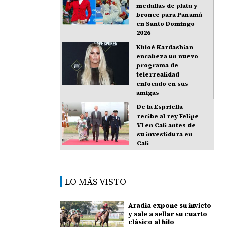
medallas de plata y
bronce para Panamá
en Santo Domingo
2026
Khloé Kardashian
encabeza un nuevo
programa de
telerrealidad
enfocado en sus
amigas
De la Espriella
recibe al rey Felipe
VI en Cali antes de
su investidura en
Cali
LO MÁS VISTO
Aradia expone su invicto
y sale a sellar su cuarto
clásico al hilo