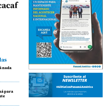
cacaf
das
á nada
má para
nte