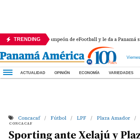
ra se corona campeón de eFootball y le da a Panamá su sexta
TRENDING
Vierne
ACTUALIDAD
OPINIÓN
ECONOMÍA
VARIEDADES
Concacaf
Fútbol
LPF
Plaza Amador
/
/
/
/
CONCACAF
Sporting ante Xelajú y Pl