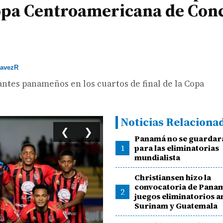
 Copa Centroamericana de Con
avezR
ntes panameños en los cuartos de final de la Copa
Noticias Relaciona
❮
❯
Panamá no se guardar
1
para las eliminatorias
mundialista
Christiansen hizo la
convocatoria de Pana
2
juegos eliminatorios a
Surinam y Guatemala