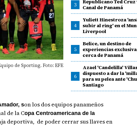
Republicano Ted Cruz v
3
Canal de Panamá
Yuliett Hinestroza 'an
4
subir al ring' en el Mun
Liverpool
Belice, un destino de
5
experiencias exclusiv
cerca de Panamá
Equipo de Sporting. Foto: EFE
Azael 'Candelilla' Villar
dispuesto a dar la 'mill
6
para su pelea ante 'Chu
Santiago
on los dos equipos panameños
Amador, s
al de la C
opa Centroamericana de la
aja deportiva, de poder cerrar sus llaves en