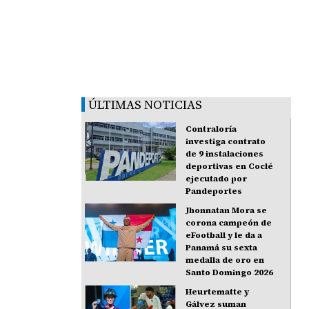
ÚLTIMAS NOTICIAS
Contraloría
investiga contrato
de 9 instalaciones
deportivas en Coclé
ejecutado por
Pandeportes
Jhonnatan Mora se
corona campeón de
eFootball y le da a
Panamá su sexta
medalla de oro en
Santo Domingo 2026
Heurtematte y
Gálvez suman