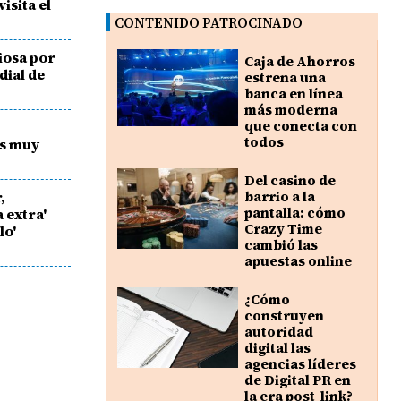
isita el
CONTENIDO PATROCINADO
siosa por
Caja de Ahorros
dial de
estrena una
banca en línea
más moderna
que conecta con
todos
as muy
Del casino de
,
barrio a la
pantalla: cómo
a extra'
Crazy Time
lo'
cambió las
apuestas online
¿Cómo
construyen
autoridad
digital las
agencias líderes
de Digital PR en
la era post-link?