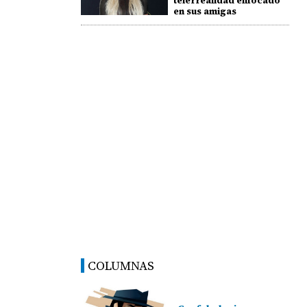
telerrealidad enfocado
en sus amigas
COLUMNAS