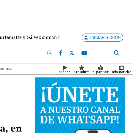
te y Gálvez suman medallas de plata y bronce para Panamá 
INICIAR SESIÓN
IMEDIA
videos
premium
e-papper
mis noticias
a, en