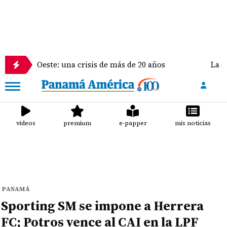
este: una crisis de más de 20 años
La delegación 
videos
premium
e-papper
mis noticias
PANAMÁ
Sporting SM se impone a Herrera
FC; Potros vence al CAI en la LPF