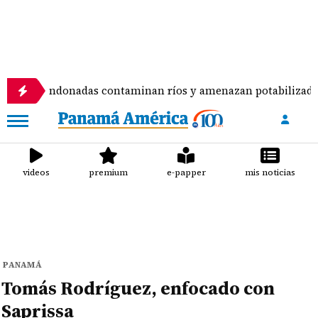
andonadas contaminan ríos y amenazan potabilizadora en La 
videos
premium
e-papper
mis noticias
PANAMÁ
Tomás Rodríguez, enfocado con
Saprissa