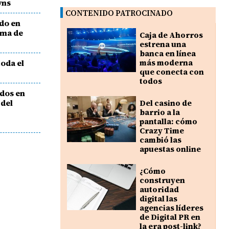
wns
CONTENIDO PATROCINADO
do en
rma de
Caja de Ahorros
estrena una
banca en línea
toda el
más moderna
que conecta con
todos
idos en
 del
Del casino de
barrio a la
pantalla: cómo
Crazy Time
cambió las
apuestas online
¿Cómo
construyen
autoridad
digital las
agencias líderes
de Digital PR en
la era post-link?