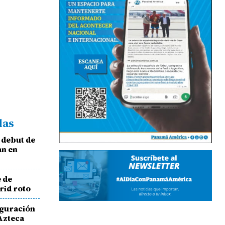
das
l debut de
an en
e de
rid roto
uguración
 Azteca