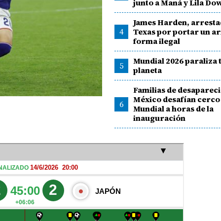
junto a Maná y Lila Do
James Harden, arresta
4
Texas por portar un a
forma ilegal
Mundial 2026 paraliza 
5
planeta
Familias de desaparec
México desafían cerco
6
Mundial a horas de la
inauguración