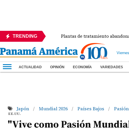
o del Día
Plantas de tratamiento abandonadas con
TRENDING
Vierne
ACTUALIDAD
OPINIÓN
ECONOMÍA
VARIEDADES
Japón
Mundial 2026
Países Bajos
Pasión
/
/
/
EE.UU.
"Vive como Pasión Mundial