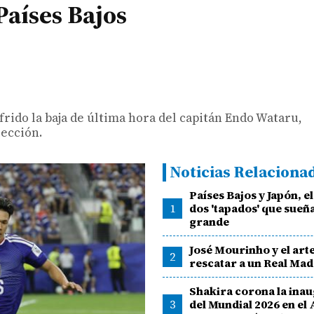
Países Bajos
rido la baja de última hora del capitán Endo Wataru,
lección.
Noticias Relaciona
Países Bajos y Japón, e
1
dos 'tapados' que sueñ
grande
José Mourinho y el art
2
rescatar a un Real Mad
Shakira corona la ina
3
del Mundial 2026 en el