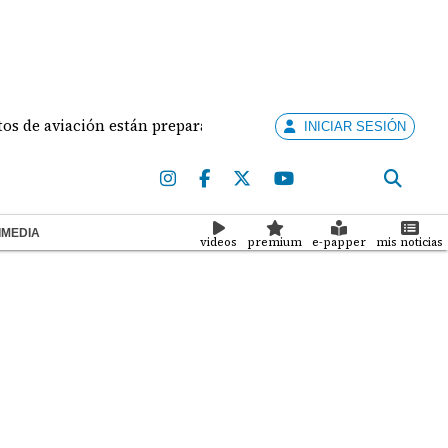
viación están preparados para ejercer la docencia
A
INICIAR SESIÓN
IMEDIA
videos
premium
e-papper
mis noticias