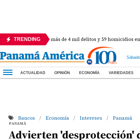
Colón! Revelan más de 4 mil delitos y 59 homicidios en lo que
TRENDING
Sábado
ACTUALIDAD
OPINIÓN
ECONOMÍA
VARIEDADES
Bancos
Economía
Intereses
Panamá
/
/
/
PANAMÁ
Advierten 'desprotección'