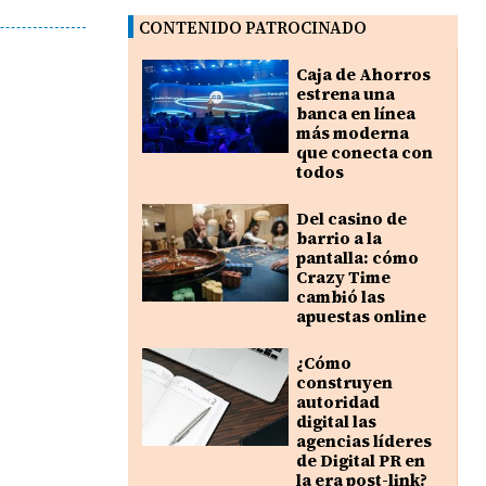
CONTENIDO PATROCINADO
Caja de Ahorros
estrena una
banca en línea
más moderna
que conecta con
todos
Del casino de
barrio a la
pantalla: cómo
Crazy Time
cambió las
apuestas online
¿Cómo
construyen
autoridad
digital las
agencias líderes
de Digital PR en
la era post-link?