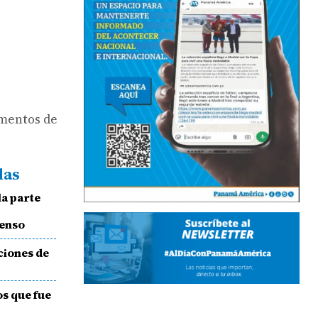
momentos de
das
la parte
enso
ciones de
s que fue